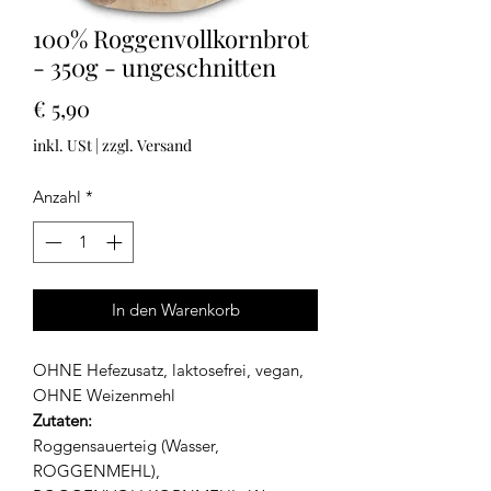
100% Roggenvollkornbrot
- 350g - ungeschnitten
Preis
€ 5,90
inkl. USt
|
zzgl. Versand
Anzahl
*
In den Warenkorb
OHNE Hefezusatz, laktosefrei, vegan,
OHNE Weizenmehl
Zutaten:
Roggensauerteig (Wasser,
ROGGENMEHL),