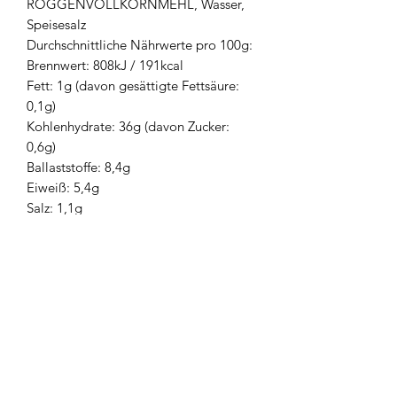
ROGGENVOLLKORNMEHL, Wasser,
Speisesalz
Durchschnittliche Nährwerte pro 100g:
Brennwert: 808kJ / 191kcal
Fett: 1g (davon gesättigte Fettsäure:
0,1g)
Kohlenhydrate: 36g (davon Zucker:
0,6g)
Ballaststoffe: 8,4g
Eiweiß: 5,4g
Salz: 1,1g
Probst Brand- und
Katastrophenschutz e.U.