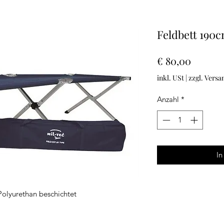
Feldbett 190
Preis
€ 80,00
inkl. USt
|
zzgl. Versa
Anzahl
*
In
Polyurethan beschichtet