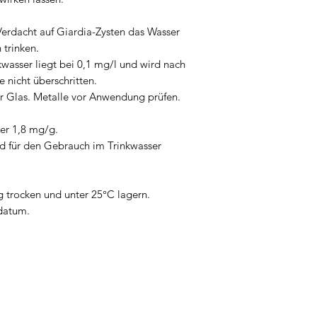
Verdacht auf Giardia-Zysten das Wasser
 trinken.
kwasser liegt bei 0,1 mg/l und wird nach
e nicht überschritten.
r Glas. Metalle vor Anwendung prüfen.
er 1,8 mg/g.
ind für den Gebrauch im Trinkwasser
g trocken und unter 25°C lagern.
ldatum.
Probst Brand- und Katastrophenschutz e.U.