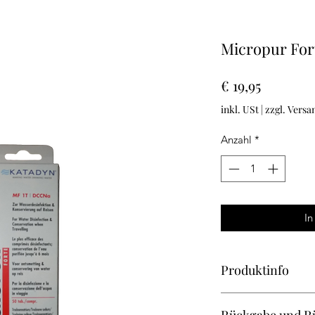
Micropur For
Preis
€ 19,95
inkl. USt
|
zzgl. Versa
Anzahl
*
In
Produktinfo
Ich bin ein Produktd