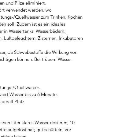
n und Pilze eliminiert.
dort verwendet werden, wo
itungs-/Quellwasser zum Trinken, Kochen
en soll. Zudem ist es ein ideales
er in Wassertanks, Wasserbädern,
n, Luftbefeuchtern, Zisternen, Inkubatoren
asser, da Schwebestoffe die Wirkung von
ächtigen können. Bei trübem Wasser
eitungs-/Quellwasser.
viert Wasser bis zu 6 Monate.
berall Platz
einen Liter klares Wasser dosieren; 10
tte aufgelöst hat; gut schütteln; vor
wirken lassen.