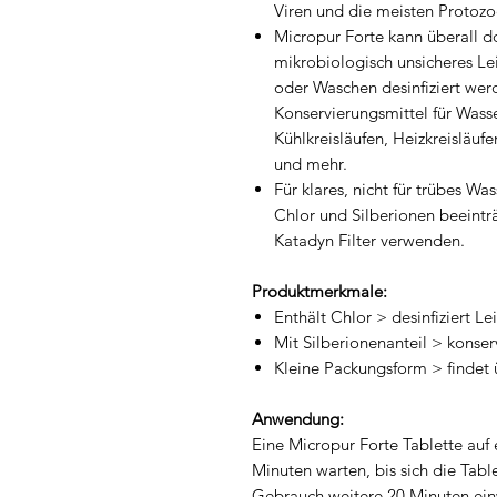
Viren und die meisten Protozoe
Micropur Forte kann überall 
mikrobiologisch unsicheres Le
oder Waschen desinfiziert werd
Konservierungsmittel für Wass
Kühlkreisläufen, Heizkreisläufe
und mehr.
Für klares, nicht für trübes W
Chlor und Silberionen beeintr
Katadyn Filter verwenden.
Produktmerkmale:
Enthält Chlor > desinfiziert L
Mit Silberionenanteil > konser
Kleine Packungsform > findet ü
Anwendung:
Eine Micropur Forte Tablette auf 
Minuten warten, bis sich die Table
Gebrauch weitere 20 Minuten ein