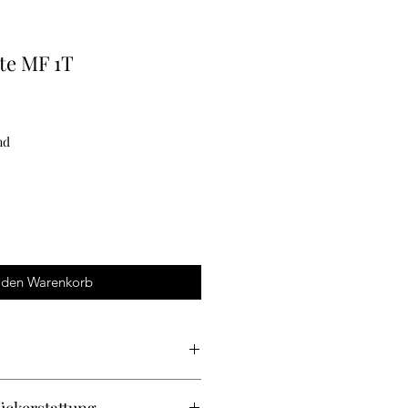
te MF 1T
nd
 den Warenkorb
etail. Hier können Sie weitere