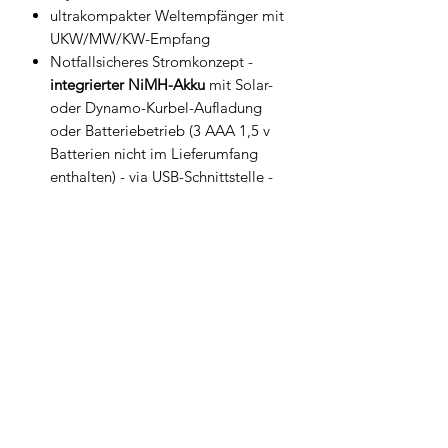
ultrakompakter Weltempfänger mit
UKW/MW/KW-Empfang
Notfallsicheres Stromkonzept -
integrierter NiMH-Akku
mit Solar-
oder Dynamo-Kurbel-Aufladung
oder Batteriebetrieb (3 AAA 1,5 v
Batterien
nicht im Lieferumfang
enthalten
) - via USB-Schnittstelle -
Netzbetrieb
integrierte Notrufsirene und Alarm-
Signallicht
Möglichkeit zur Nutzung als
Taschenlampe
Möglichkeit zur Aufladung von MP3-
Playern und Mobiltelefonen